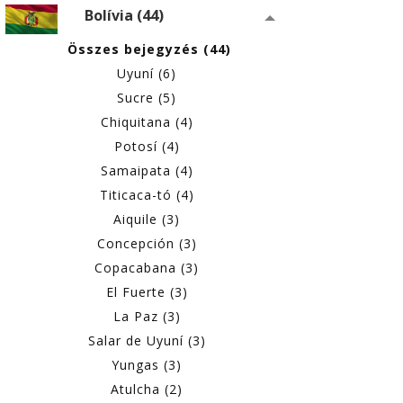
Bolívia (44)
Összes bejegyzés (44)
Uyuní (6)
Sucre (5)
Chiquitana (4)
Potosí (4)
Samaipata (4)
Titicaca-tó (4)
Aiquile (3)
Concepción (3)
Copacabana (3)
El Fuerte (3)
La Paz (3)
Salar de Uyuní (3)
Yungas (3)
Atulcha (2)