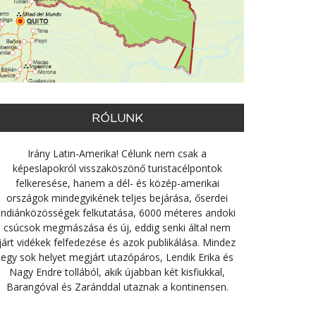
RÓLUNK
Irány Latin-Amerika! Célunk nem csak a
képeslapokról visszaköszönő turistacélpontok
felkeresése, hanem a dél- és közép-amerikai
országok mindegyikének teljes bejárása, őserdei
indiánközösségek felkutatása, 6000 méteres andoki
csúcsok megmászása és új, eddig senki által nem
járt vidékek felfedezése és azok publikálása. Mindez
egy sok helyet megjárt utazópáros, Lendik Erika és
Nagy Endre tollából, akik újabban két kisfiukkal,
Barangóval és Zaránddal utaznak a kontinensen.