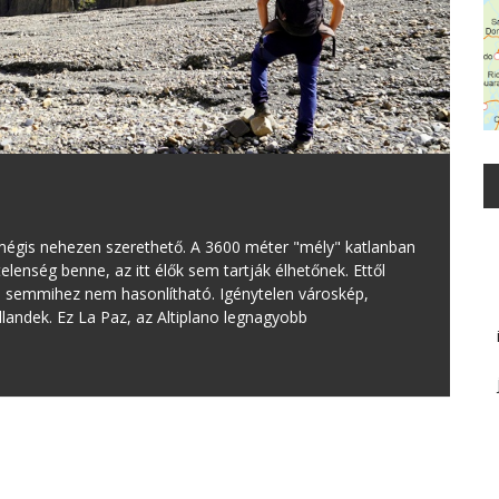
 mégis nehezen szerethető. A 3600 méter "mély" katlanban
lenség benne, az itt élők sem tartják élhetőnek. Ettől
i semmihez nem hasonlítható. Igénytelen városkép,
dlandek. Ez La Paz, az Altiplano legnagyobb