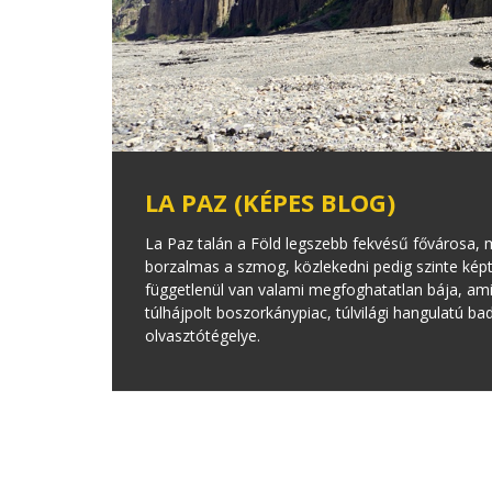
LA PAZ (KÉPES BLOG)
La Paz talán a Föld legszebb fekvésű fővárosa,
borzalmas a szmog, közlekedni pedig szinte képte
függetlenül van valami megfoghatatlan bája, am
túlhájpolt boszorkánypiac, túlvilági hangulatú ba
olvasztótégelye.