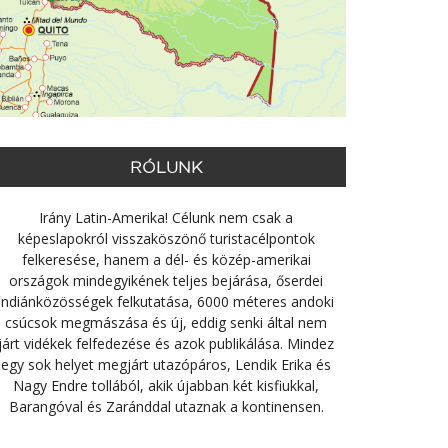
RÓLUNK
Irány Latin-Amerika! Célunk nem csak a
képeslapokról visszaköszönő turistacélpontok
felkeresése, hanem a dél- és közép-amerikai
országok mindegyikének teljes bejárása, őserdei
indiánközösségek felkutatása, 6000 méteres andoki
csúcsok megmászása és új, eddig senki által nem
járt vidékek felfedezése és azok publikálása. Mindez
egy sok helyet megjárt utazópáros, Lendik Erika és
Nagy Endre tollából, akik újabban két kisfiukkal,
Barangóval és Zaránddal utaznak a kontinensen.