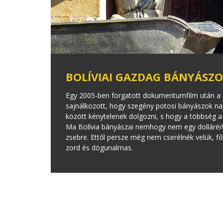
BOLÍVIAI GAZDAG BÁNYÁSZ
Egy 2005-ben forgatott dokumentumfilm után a fél
sajnálkozott, hogy szegény potosi bányászok na
között kénytelenek dolgozni, s hogy a többség a 
Ma Bolívia bányászai nemhogy nem egy dollárért 
zsebre. Ettől persze még nem cserélnék velük, fő
zord és dögunalmas.