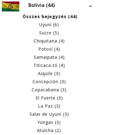
Bolívia (44)
Összes bejegyzés (44)
Uyuní (6)
Sucre (5)
Chiquitana (4)
Potosí (4)
Samaipata (4)
Titicaca-tó (4)
Aiquile (3)
Concepción (3)
Copacabana (3)
El Fuerte (3)
La Paz (3)
Salar de Uyuní (3)
Yungas (3)
Atulcha (2)