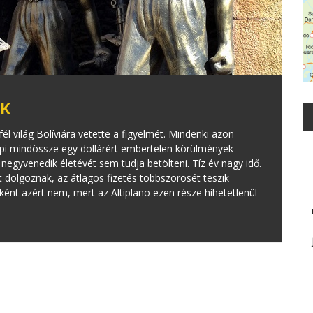
OK
 világ Bolíviára vetette a figyelmét. Mindenki azon
pi mindössze egy dollárért embertelen körülmények
negyvenedik életévét sem tudja betölteni. Tíz év nagy idő.
dolgoznak, az átlagos fizetés többszörösét teszik
ként azért nem, mert az Altiplano ezen része hihetetlenül