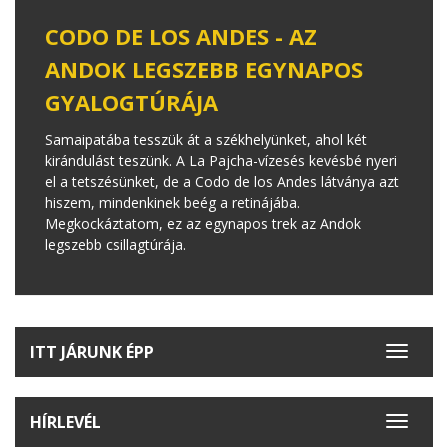
CODO DE LOS ANDES - AZ
ANDOK LEGSZEBB EGYNAPOS
GYALOGTÚRÁJA
Samaipatába tesszük át a székhelyünket, ahol két
kirándulást teszünk. A La Pajcha-vízesés kevésbé nyeri
el a tetszésünket, de a Codo de los Andes látványa azt
hiszem, mindenkinek beég a retinájába.
Megkockáztatom, ez az egynapos trek az Andok
legszebb csillagtúrája.
ITT JÁRUNK ÉPP
Toggle
navigat
HÍRLEVÉL
Toggle
navigat