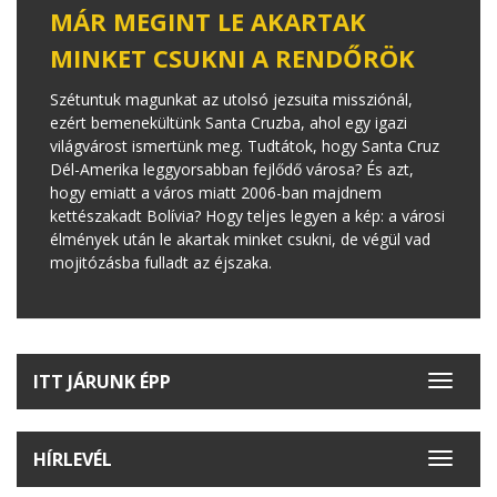
MÁR MEGINT LE AKARTAK
MINKET CSUKNI A RENDŐRÖK
Szétuntuk magunkat az utolsó jezsuita missziónál,
ezért bemenekültünk Santa Cruzba, ahol egy igazi
világvárost ismertünk meg. Tudtátok, hogy Santa Cruz
Dél-Amerika leggyorsabban fejlődő városa? És azt,
hogy emiatt a város miatt 2006-ban majdnem
kettészakadt Bolívia? Hogy teljes legyen a kép: a városi
élmények után le akartak minket csukni, de végül vad
mojitózásba fulladt az éjszaka.
ITT JÁRUNK ÉPP
Toggle
navigat
HÍRLEVÉL
Toggle
navigat