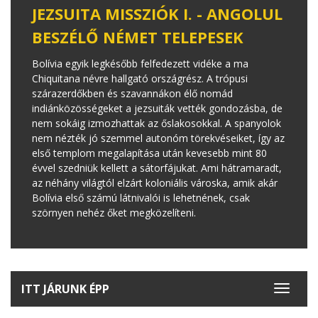
JEZSUITA MISSZIÓK I. - ANGOLUL
BESZÉLŐ NÉMET TELEPESEK
Bolívia egyik legkésőbb felfedezett vidéke a ma
Chiquitana névre hallgató országrész. A trópusi
szárazerdőkben és szavannákon élő nomád
indiánközösségeket a jezsuiták vették gondozásba, de
nem sokáig izmozhattak az őslakosokkal. A spanyolok
nem nézték jó szemmel autonóm törekvéseiket, így az
első templom megalapítása után kevesebb mint 80
évvel szedniük kellett a sátorfájukat. Ami hátramaradt,
az néhány világtól elzárt koloniális városka, amik akár
Bolívia első számú látnivalói is lehetnének, csak
szörnyen nehéz őket megközelíteni.
ITT JÁRUNK ÉPP
Toggle
navigat