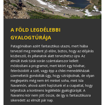
A FÖLD LEGDÉLEBBI
GYALOGTÚRÁJA
Patagóniában azért fantasztikus utazni, mert hiába
tervezel meg mindent jó előre, biztos, hogy az időjárás
közbeszól, és pillanatok alatt tervezhetsz újra. Az
elmúlt évek túrái során számtalanszor kellett
módosítani a programot, mert kitört egy hóvihar,
felerősödött a szél, vagy épp a chilei menedékházak
üzemeltetői gondolták úgy, hogy sztrájkolnak, de olyan
meglepetés még nem ért minket soha, mint Isla
Navarinón, ahová azért hajóztunk el a csapattal, hogy
teljesítsük a kontinens legdélebbi gyalogtúráját. A
Navarino-kör nem jött össze, de így is fantasztikusra
sikeredett az elmúlt pár nap.