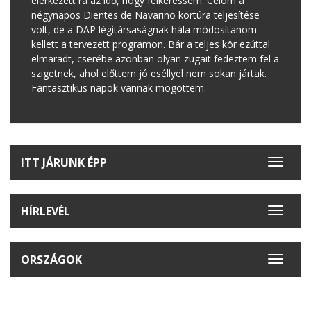
elérkezett rá az idő, hogy felkeressem. Célom a
négynapos Dientes de Navarino körtúra teljesítése
volt, de a DAP légitársaságnak hála módosítanom
kellett a tervezett programon. Bár a teljes kör ezúttal
elmaradt, cserébe azonban olyan zugait fedeztem fel a
szigetnek, ahol előttem jó eséllyel nem sokan jártak.
Fantasztikus napok vannak mögöttem.
ITT JÁRUNK ÉPP
Toggle
navigat
HÍRLEVÉL
Toggle
navigat
ORSZÁGOK
Toggle
navigat