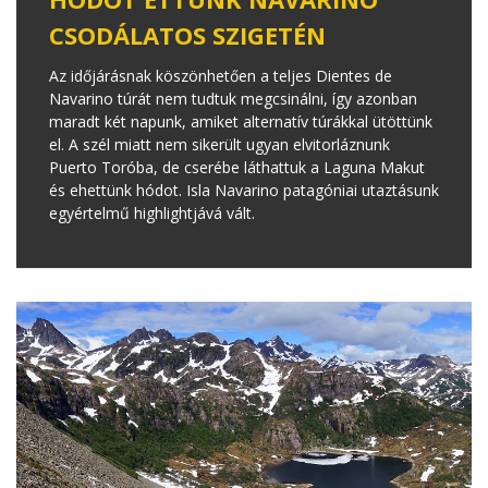
CSODÁLATOS SZIGETÉN
Az időjárásnak köszönhetően a teljes Dientes de
Navarino túrát nem tudtuk megcsinálni, így azonban
maradt két napunk, amiket alternatív túrákkal ütöttünk
el. A szél miatt nem sikerült ugyan elvitorláznunk
Puerto Toróba, de cserébe láthattuk a Laguna Makut
és ehettünk hódot. Isla Navarino patagóniai utaztásunk
egyértelmű highlightjává vált.