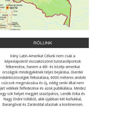
RÓLUNK
Irány Latin-Amerika! Célunk nem csak a
képeslapokról visszaköszönő turistacélpontok
felkeresése, hanem a dél- és közép-amerikai
országok mindegyikének teljes bejárása, őserdei
indiánközösségek felkutatása, 6000 méteres andoki
csúcsok megmászása és új, eddig senki által nem
járt vidékek felfedezése és azok publikálása. Mindez
egy sok helyet megjárt utazópáros, Lendik Erika és
Nagy Endre tollából, akik újabban két kisfiukkal,
Barangóval és Zaránddal utaznak a kontinensen.