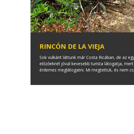
RINCÓN DE LA VIEJA
Sok vulkánt láttunk már Costa Ricában, de az egy
előzőeknél jóval kevesebb turista látogatja, mert
érdemes meglátogatni. Mi megtettük, és nem cs