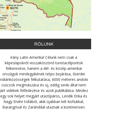
RÓLUNK
Irány Latin-Amerika! Célunk nem csak a
képeslapokról visszaköszönő turistacélpontok
felkeresése, hanem a dél- és közép-amerikai
országok mindegyikének teljes bejárása, őserdei
indiánközösségek felkutatása, 6000 méteres andoki
csúcsok megmászása és új, eddig senki által nem
járt vidékek felfedezése és azok publikálása. Mindez
egy sok helyet megjárt utazópáros, Lendik Erika és
Nagy Endre tollából, akik újabban két kisfiukkal,
Barangóval és Zaránddal utaznak a kontinensen.