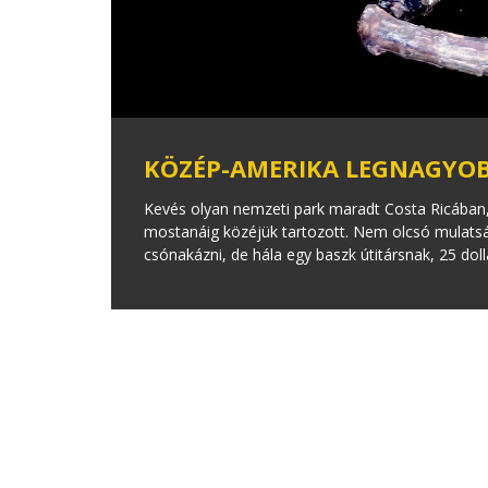
KÖZÉP-AMERIKA LEGNAGYO
Kevés olyan nemzeti park maradt Costa Ricába
mostanáig közéjük tartozott. Nem olcsó mulat
csónakázni, de hála egy baszk útitársnak, 25 do