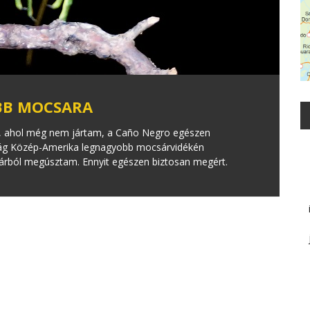
BB MOCSARA
n, ahol még nem jártam, a Caño Negro egészen
ság Közép-Amerika legnagyobb mocsárvidékén
llárból megúsztam. Ennyit egészen biztosan megért.