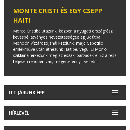
MONTE CRISTI ÉS EGY CSEPP
HAITI
Monte Cristibe utazunk, közben a nyugati országrész
kevésbé látványos nevezetességeit ejtjük útba.
Monción víztározójánál kezdünk, majd Capotillo
emlékműve után átnézünk Haitibe, végül El Morro
szikláinál érkezünk meg az északi partvidékre. Ez a rész
teljesen rendben van, megérte ennyit vezetni.
ITT JÁRUNK ÉPP
Toggle
navigat
HÍRLEVÉL
Toggle
navigat