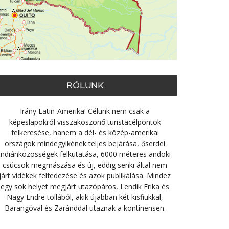
RÓLUNK
Irány Latin-Amerika! Célunk nem csak a
képeslapokról visszaköszönő turistacélpontok
felkeresése, hanem a dél- és közép-amerikai
országok mindegyikének teljes bejárása, őserdei
indiánközösségek felkutatása, 6000 méteres andoki
csúcsok megmászása és új, eddig senki által nem
járt vidékek felfedezése és azok publikálása. Mindez
egy sok helyet megjárt utazópáros, Lendik Erika és
Nagy Endre tollából, akik újabban két kisfiukkal,
Barangóval és Zaránddal utaznak a kontinensen.