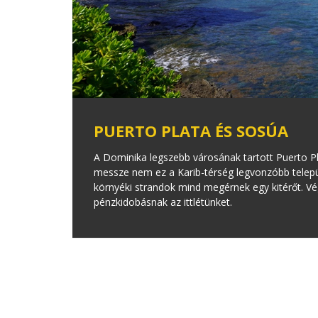
PUERTO PLATA ÉS SOSÚA
A Dominika legszebb városának tartott Puerto P
messze nem ez a Karib-térség legvonzóbb települ
környéki strandok mind megérnek egy kitérőt. V
pénzkidobásnak az ittlétünket.