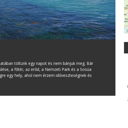
latában töltünk egy napot és nem bánjuk meg. Bár
ése, a főtér, az erőd, a Nemzeti Park és a Sosúa
égre egy hely, ahol nem érzem időveszteségnek és