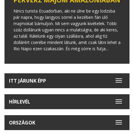
Nincs turista Ecuadorban, aki ne ülne be egy lodzsba
pár napra, hogy langyos sörrel a kezében fán ülő
majmokat bámuljon. Mi sem vagyunk kivételek. Több
száz dollárunk ugyan nincs a mulatságra, de aki keres,
az talál. Rálelünk egy olyan szállásra, ahol alig tíz
dollárért cserébe mindent látunk, amit csak látni lehet a
Rio Napo ezen szakaszán. És még sörre is futja...
ITT JÁRUNK ÉPP
Toggle
navigat
HÍRLEVÉL
Toggle
navigat
ORSZÁGOK
Toggle
navigat