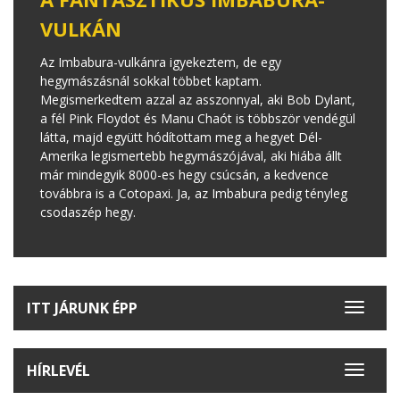
VULKÁN
Az Imbabura-vulkánra igyekeztem, de egy
hegymászásnál sokkal többet kaptam.
Megismerkedtem azzal az asszonnyal, aki Bob Dylant,
a fél Pink Floydot és Manu Chaót is többször vendégül
látta, majd együtt hódítottam meg a hegyet Dél-
Amerika legismertebb hegymászójával, aki hiába állt
már mindegyik 8000-es hegy csúcsán, a kedvence
továbbra is a Cotopaxi. Ja, az Imbabura pedig tényleg
csodaszép hegy.
ITT JÁRUNK ÉPP
Toggle
navigat
HÍRLEVÉL
Toggle
navigat