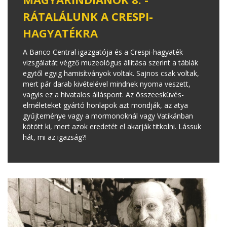
RÁTALÁLUNK A CRESPI-
HAGYATÉKRA
A Banco Central igazgatója és a Crespi-hagyaték
vizsgálatát végző muzeológus állítása szerint a táblák
egytől egyig hamisítványok voltak. Sajnos csak voltak,
mert pár darab kivételével mindnek nyoma veszett,
vagyis ez a hivatalos álláspont. Az összeesküvés-
elméleteket gyártó honlapok azt mondják, az atya
gyűjteménye vagy a mormonoknál vagy Vatikánban
kötött ki, mert azok eredetét el akarják titkolni. Lássuk
hát, mi az igazság?!