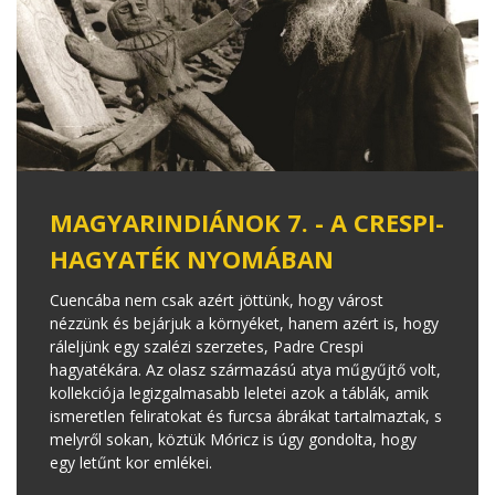
MAGYARINDIÁNOK 7. - A CRESPI-
HAGYATÉK NYOMÁBAN
Cuencába nem csak azért jöttünk, hogy várost
nézzünk és bejárjuk a környéket, hanem azért is, hogy
ráleljünk egy szalézi szerzetes, Padre Crespi
hagyatékára. Az olasz származású atya műgyűjtő volt,
kollekciója legizgalmasabb leletei azok a táblák, amik
ismeretlen feliratokat és furcsa ábrákat tartalmaztak, s
melyről sokan, köztük Móricz is úgy gondolta, hogy
egy letűnt kor emlékei.