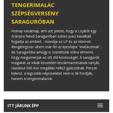
TENGERIMALAC
SZÉPSÉGVERSENY
SARAGURÓBAN
Holnap vasárnap, ami azt jelenti, hogy a Lojától egy
órányira fekvő Saraguróban színes piaci kavalkád
fogadja az embert - mondja az LP és az internet.
Rengetegszer ültem már fel az ilyesfajta "invitációnak",
de Saraguróba amúgy is szerettünk volna elmenni,
hogy megismerjük az ott élő közösséget. A saragurók
magukat az inkák közvetlen leszármazottainak tartják,
ráadásul 500 éve megállás nélkül gyászolnak. Persze
kiderül, a legszebb népviseletet nem is ők hordják,
hanem a tengerimalacok.
ITT JÁRUNK ÉPP
Toggle
navigat