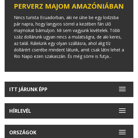
PERVERZ MAJOM AMAZÓNIÁBAN
Nincs turista Ecuadorban, aki ne ülne be egy lodzsba
pár napra, hogy langyos sörrel a kezében fán ülő
majmokat bámuljon. Mi sem vagyunk kivételek. Több
száz dollárunk ugyan nincs a mulatságra, de aki keres,
az talál. Rálelünk egy olyan szállásra, ahol alig tíz
dollárért cserébe mindent látunk, amit csak látni lehet a
Rio Napo ezen szakaszán. És még sörre is futja...
ITT JÁRUNK ÉPP
Toggle
navigat
HÍRLEVÉL
Toggle
navigat
ORSZÁGOK
Toggle