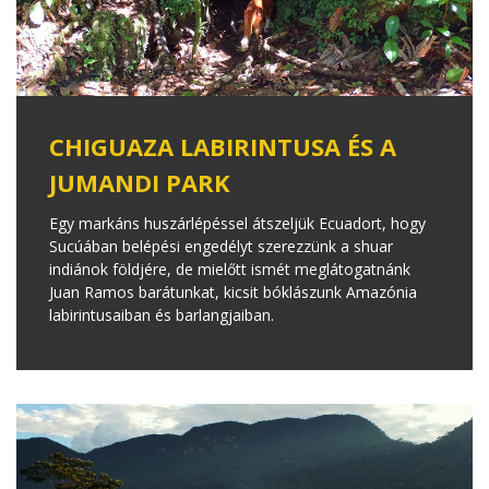
CHIGUAZA LABIRINTUSA ÉS A
JUMANDI PARK
Egy markáns huszárlépéssel átszeljük Ecuadort, hogy
Sucúában belépési engedélyt szerezzünk a shuar
indiánok földjére, de mielőtt ismét meglátogatnánk
Juan Ramos barátunkat, kicsit bóklászunk Amazónia
labirintusaiban és barlangjaiban.