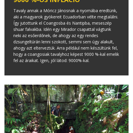
Tavaly annak a Móricz Jánosnak a nyomába eredtünk,
aki a magyarok gyökereit Ecuadorban vélte megtalálni.
Így jutottunk el Coangosba és Nantipba, meseszép
shuar falvakba. Idén egy Mirador csapattal vágtunk
neki az esőerdőnek, de ahogy az egy rendes
dzsungeltúrán lenni szokott, semmi sem úgy alakult,
ahogy azt elterveztük. Arra például nem készültünk fel,
hogy a coangosiak tavalyhoz képest 9000 %-kal emelik
fel az áraikat. Igen, jól látod: 9000%-kal.