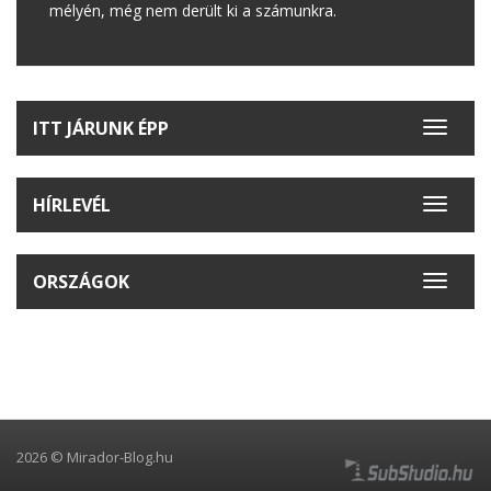
mélyén, még nem derült ki a számunkra.
ITT JÁRUNK ÉPP
Toggle
navigat
HÍRLEVÉL
Toggle
navigat
ORSZÁGOK
Toggle
navigat
2026 © Mirador-Blog.hu