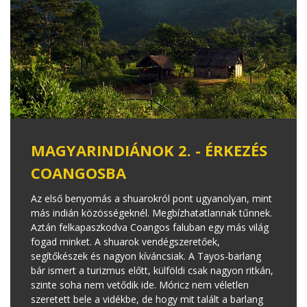
MAGYARINDIÁNOK 2. - ÉRKEZÉS
COANGOSBA
Az első benyomás a shuarokról pont ugyanolyan, mint
más indián közösségeknél. Megbízhatatlannak tűnnek.
Aztán felkapaszkodva Coangos faluban egy más világ
fogad minket. A shuarok vendégszeretőek,
segítőkészek és nagyon kíváncsiak. A Tayos-barlang
bár ismert a turizmus előtt, külföldi csak nagyon ritkán,
szinte soha nem vetődik ide. Móricz nem véletlen
szeretett bele a vidékbe, de hogy mit talált a barlang