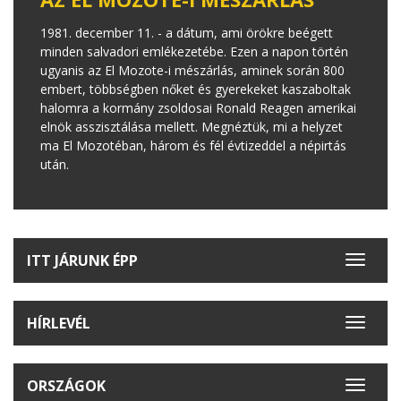
1981. december 11. - a dátum, ami örökre beégett
minden salvadori emlékezetébe. Ezen a napon történ
ugyanis az El Mozote-i mészárlás, aminek során 800
embert, többségben nőket és gyerekeket kaszaboltak
halomra a kormány zsoldosai Ronald Reagen amerikai
elnök asszisztálása mellett. Megnéztük, mi a helyzet
ma El Mozotéban, három és fél évtizeddel a népirtás
után.
ITT JÁRUNK ÉPP
Toggle
navigat
HÍRLEVÉL
Toggle
navigat
ORSZÁGOK
Toggle