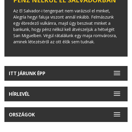
Az El Salvador-i tengerpart nem varázsol el minket,
Alegría hegyi faluja viszont annál inkább. Felmászunk
egy ébredező vulkánra, majd úgy beszivat minket a
bankunk, hogy pénz nélkül kell átvészeljük a hétvégét
San Miguelben. Végül rátalálunk egy maja romvárosra,
aminek létezéséről az ott élők sem tudnak.
ITT JÁRUNK ÉPP
Toggle
navigat
HÍRLEVÉL
Toggle
navigat
ORSZÁGOK
Toggle
navigat