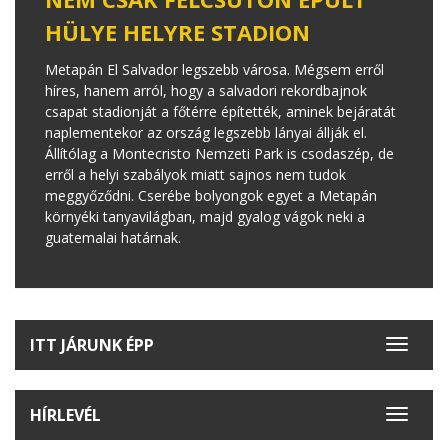
HÜLYE HELYRE STADION
Metapán El Salvador legszebb városa. Mégsem erről
híres, hanem arról, hogy a salvadori rekordbajnok
csapat stadionját a főtérre építették, aminek bejáratát
naplementekor az ország legszebb lányai állják el.
Állítólag a Montecristo Nemzeti Park is csodaszép, de
erről a helyi szabályok miatt sajnos nem tudok
meggyőződni. Cserébe bolyongok egyet a Metapán
környéki tanyavilágban, majd gyalog vágok neki a
guatemalai határnak.
ITT JÁRUNK ÉPP
Toggle
navigat
HÍRLEVÉL
Toggle
navigat