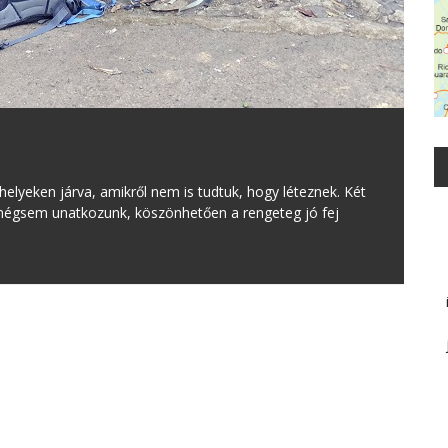
elyeken járva, amikről nem is tudtuk, hogy léteznek. Két
, mégsem unatkozunk, köszönhetően a rengeteg jó fej