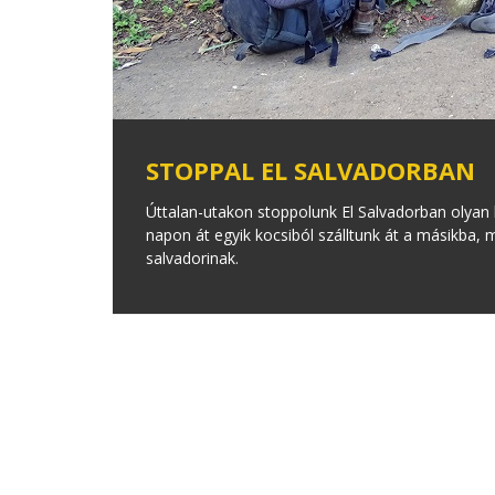
STOPPAL EL SALVADORBAN
Úttalan-utakon stoppolunk El Salvadorban olyan h
napon át egyik kocsiból szálltunk át a másikba
salvadorinak.