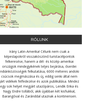
RÓLUNK
Irány Latin-Amerika! Célunk nem csak a
képeslapokról visszaköszönő turistacélpontok
felkeresése, hanem a dél- és közép-amerikai
országok mindegyikének teljes bejárása, őserdei
indiánközösségek felkutatása, 6000 méteres andoki
csúcsok megmászása és új, eddig senki által nem
járt vidékek felfedezése és azok publikálása. Mindez
egy sok helyet megjárt utazópáros, Lendik Erika és
Nagy Endre tollából, akik újabban két kisfiukkal,
Barangóval és Zaránddal utaznak a kontinensen.