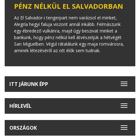
PÉNZ NÉLKÜL EL SALVADORBAN
Az El Salvador-i tengerpart nem varázsol el minket,
Alegría hegyi faluja viszont annál inkább. Felmászunk
egy ébredező vulkánra, majd úgy beszivat minket a
bankunk, hogy pénz nélkül kell átvészeljük a hétvégét
San Miguelben. Végül rátalálunk egy maja romvárosra,
aminek létezéséről az ott élők sem tudnak.
ITT JÁRUNK ÉPP
Toggle
navigat
HÍRLEVÉL
Toggle
navigat
ORSZÁGOK
Toggle
navigat