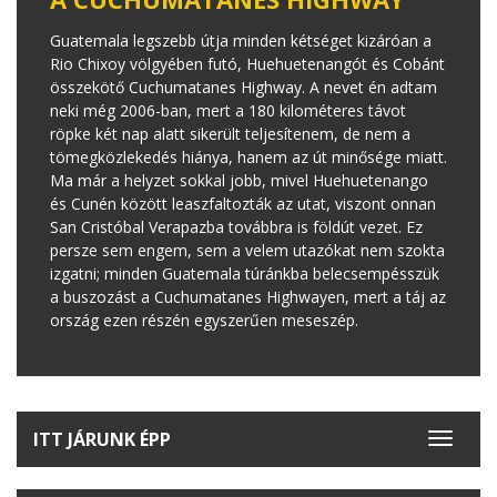
Guatemala legszebb útja minden kétséget kizáróan a
Rio Chixoy völgyében futó, Huehuetenangót és Cobánt
összekötő Cuchumatanes Highway. A nevet én adtam
neki még 2006-ban, mert a 180 kilométeres távot
röpke két nap alatt sikerült teljesítenem, de nem a
tömegközlekedés hiánya, hanem az út minősége miatt.
Ma már a helyzet sokkal jobb, mivel Huehuetenango
és Cunén között leaszfaltozták az utat, viszont onnan
San Cristóbal Verapazba továbbra is földút vezet. Ez
persze sem engem, sem a velem utazókat nem szokta
izgatni; minden Guatemala túránkba belecsempésszük
a buszozást a Cuchumatanes Highwayen, mert a táj az
ország ezen részén egyszerűen meseszép.
ITT JÁRUNK ÉPP
Toggle
navigat