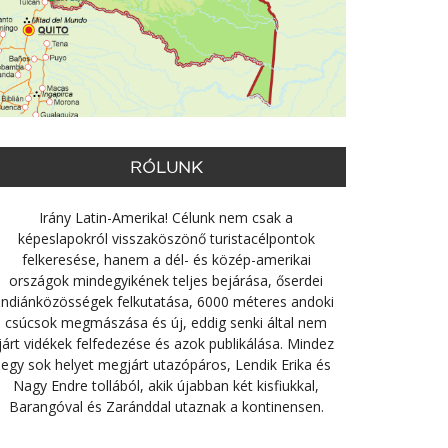
RÓLUNK
Irány Latin-Amerika! Célunk nem csak a
képeslapokról visszaköszönő turistacélpontok
felkeresése, hanem a dél- és közép-amerikai
országok mindegyikének teljes bejárása, őserdei
indiánközösségek felkutatása, 6000 méteres andoki
csúcsok megmászása és új, eddig senki által nem
járt vidékek felfedezése és azok publikálása. Mindez
egy sok helyet megjárt utazópáros, Lendik Erika és
Nagy Endre tollából, akik újabban két kisfiukkal,
Barangóval és Zaránddal utaznak a kontinensen.