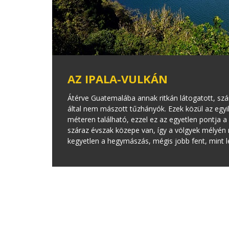
AZ IPALA-VULKÁN
Átérve Guatemalába annak ritkán látogatott, szár
által nem mászott tűzhányók. Ezek közül az egyi
méteren található, ezzel ez az egyetlen pontja 
száraz évszak közepe van, így a völgyek mélyén
kegyetlen a hegymászás, mégis jobb fent, mint l