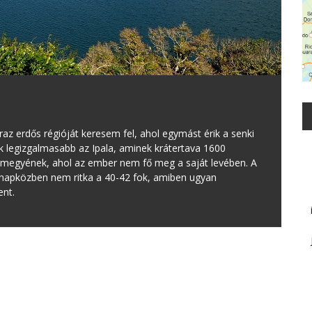
az erdős régióját keresem fel, ahol egymást érik a senki
k legizgalmasabb az Ipala, aminek krátertava 1600
a megyének, ahol az ember nem fő meg a saját levében. A
 napközben nem ritka a 40-42 fok, amiben ugyan
ent.