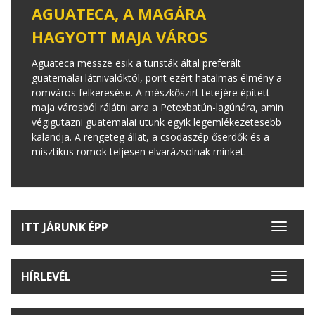
AGUATECA, A MAGÁRA
HAGYOTT MAJA VÁROS
Aguateca messze esik a turisták által preferált
guatemalai látnivalóktól, pont ezért hatalmas élmény a
romváros felkeresése. A mészkőszirt tetejére épített
maja városból rálátni arra a Petexbatún-lagúnára, amin
végigutazni guatemalai utunk egyik legemlékezetesebb
kalandja. A rengeteg állat, a csodaszép őserdők és a
misztikus romok teljesen elvarázsolnak minket.
ITT JÁRUNK ÉPP
Toggle
navigat
HÍRLEVÉL
Toggle
navigat