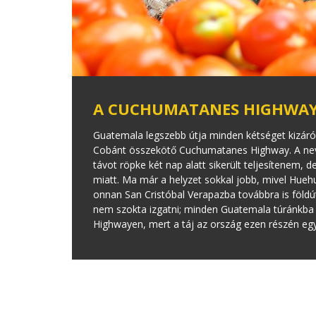
A CUCHUMATANES HIGHWA
Guatemala legszebb útja minden kétséget kizár
Cobánt összekötő Cuchumatanes Highway. A nev
távot röpke két nap alatt sikerült teljesítenem
miatt. Ma már a helyzet sokkal jobb, mivel Hueh
onnan San Cristóbal Verapazba továbbra is föld
nem szokta izgatni; minden Guatemala túránkb
Highwayen, mert a táj az ország ezen részén e