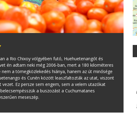
Y
óan a Rio Chixoy völgyében futó, Huehuetenangót és
et én adtam neki még 2006-ban, mert a 180 kilométeres
, de nem a tömegközlekedés hiánya, hanem az út minősége
uetenango és Cunén között leaszfaltozták az utat, viszont
út vezet. Ez persze sem engem, sem a velem utazókat
a belecsempésszük a buszozást a Cuchumatanes
gyszerűen meseszép.