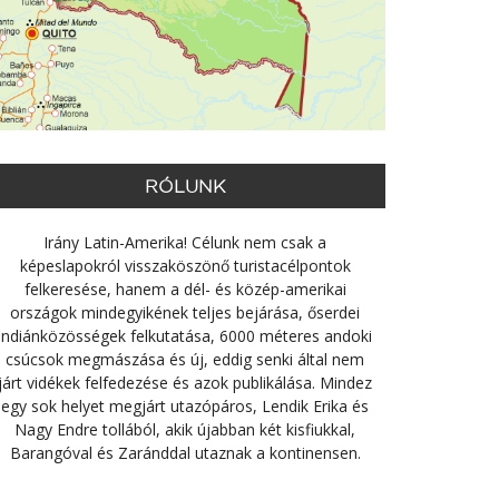
RÓLUNK
Irány Latin-Amerika! Célunk nem csak a
képeslapokról visszaköszönő turistacélpontok
felkeresése, hanem a dél- és közép-amerikai
országok mindegyikének teljes bejárása, őserdei
indiánközösségek felkutatása, 6000 méteres andoki
csúcsok megmászása és új, eddig senki által nem
járt vidékek felfedezése és azok publikálása. Mindez
egy sok helyet megjárt utazópáros, Lendik Erika és
Nagy Endre tollából, akik újabban két kisfiukkal,
Barangóval és Zaránddal utaznak a kontinensen.