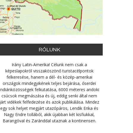
RÓLUNK
Irány Latin-Amerika! Célunk nem csak a
képeslapokról visszaköszönő turistacélpontok
felkeresése, hanem a dél- és közép-amerikai
országok mindegyikének teljes bejárása, őserdei
indiánközösségek felkutatása, 6000 méteres andoki
csúcsok megmászása és új, eddig senki által nem
járt vidékek felfedezése és azok publikálása. Mindez
egy sok helyet megjárt utazópáros, Lendik Erika és
Nagy Endre tollából, akik újabban két kisfiukkal,
Barangóval és Zaránddal utaznak a kontinensen.