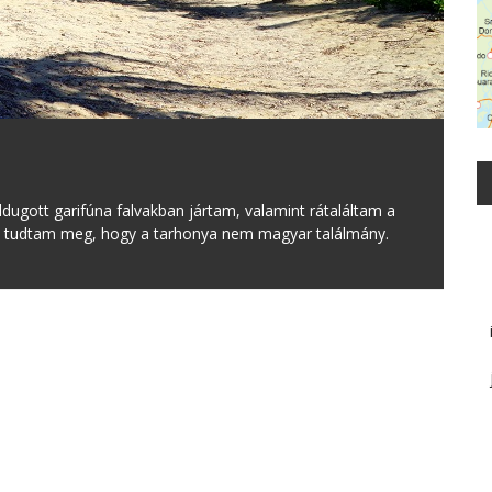
ldugott garifúna falvakban jártam, valamint rátaláltam a
itt tudtam meg, hogy a tarhonya nem magyar találmány.