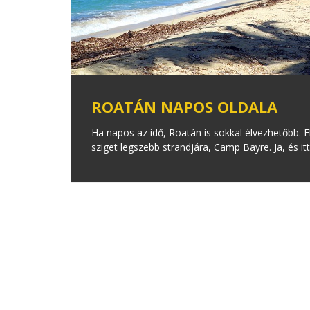
ROATÁN NAPOS OLDALA
Ha napos az idő, Roatán is sokkal élvezhetőbb. E
sziget legszebb strandjára, Camp Bayre. Ja, és 