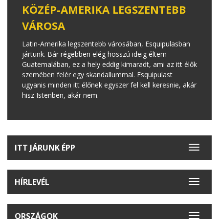
KÖZÉP-AMERIKA LEGSZENTEBB
VÁROSA
Latin-Amerika legszentebb városában, Esquipulasban
jártunk. Bár régebben elég hosszú ideig éltem
Guatemalában, ez a hely eddig kimaradt, ami az itt élők
szemében felér egy skandallummal. Esquipulast
ugyanis minden itt élőnek egyszer fel kell keresnie, akár
hisz Istenben, akár nem.
ITT JÁRUNK ÉPP
Toggle
navigat
HÍRLEVÉL
Toggle
navigat
ORSZÁGOK
Toggle