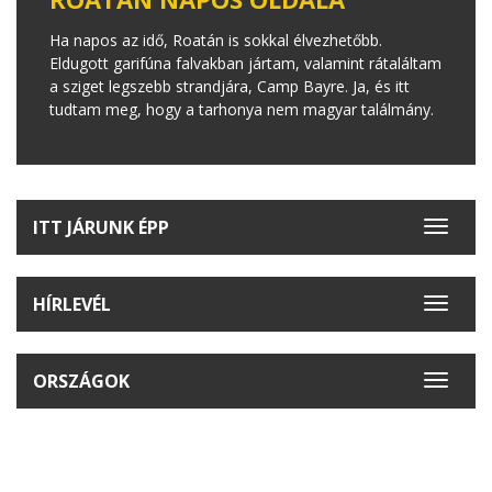
Ha napos az idő, Roatán is sokkal élvezhetőbb.
Eldugott garifúna falvakban jártam, valamint rátaláltam
a sziget legszebb strandjára, Camp Bayre. Ja, és itt
tudtam meg, hogy a tarhonya nem magyar találmány.
ITT JÁRUNK ÉPP
Toggle
navigat
HÍRLEVÉL
Toggle
navigat
ORSZÁGOK
Toggle
navigat