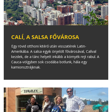
CALÍ, A SALSA FŐVÁROSA
Egy rövid otthoni kitérő után visszatérek Latin-
Amerikába. A salsa egyik önjelölt fővárosával, Calíval
kezdek, de a tánc helyett inkább a környék rejt rabul. A
Cauca-völgyben sok csodába botlunk, hála egy
kamionsztrájknak.