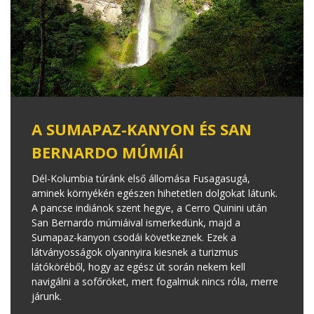
A SUMAPAZ-KANYON ÉS SAN
BERNARDO MÚMIÁI
Dél-Kolumbia túránk első állomása Fusagasugá,
aminek környékén egészen hihetetlen dolgokat látunk.
A pancse indiánok szent hegye, a Cerro Quinini után
San Bernardo múmiáival ismerkedünk, majd a
Sumapaz-kanyon csodái következnek. Ezek a
látványosságok olyannyira kiesnek a turizmus
látóköréből, hogy az egész út során nekem kell
navigálni a sofőröket, mert fogalmuk nincs róla, merre
járunk.