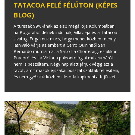
TATACOA FELÉ FÉLÚTON (KÉPES
BLOG)
A turisták 99%-ának az első megállója Kolumbiában,
ha Bogotából délnek indulnak, Villavieja és a Tatacoa-
sivatag. Fogalmuk nincs, hogy menet közben mennyi
látnivaló várja az embert a Cerro Quininitől San
Bernardo múmiáin át a Salto La Chorreráig, és akkor
Pradóról és La Victoria paleontológiai múzeumáról
nem is beszéltem. Négy nap alatt járjuk végig azt a
távot, amit mások éjszakai busszal szoktak teljesíteni,
és nem győzzük közben ide-oda kapkodni a fejünket.