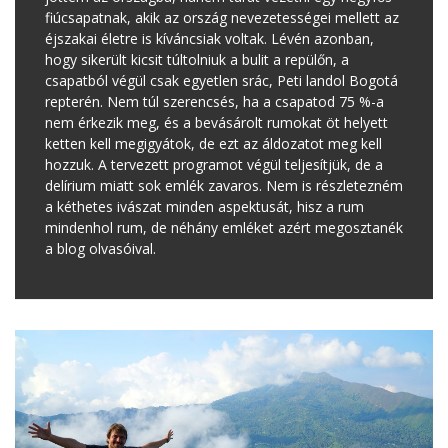
fiúcsapatnak, akik az ország nevezetességei mellett az
éjszakai életre is kíváncsiak voltak. Lévén azonban,
hogy sikerült kicsit túltolniuk a bulit a repülőn, a
csapatból végül csak egyetlen srác, Peti landol Bogotá
repterén. Nem túl szerencsés, ha a csapatod 75 %-a
nem érkezik meg, és a bevásárolt rumokat öt helyett
ketten kell megigyátok, de ezt az áldozatot meg kell
hozzuk. A tervezett programot végül teljesítjük, de a
delírium miatt sok emlék zavaros. Nem is részletezném
a kéthetes ivászat minden aspektusát, hisz a rum
mindenhol rum, de néhány emléket azért megosztanék
a blog olvasóival.