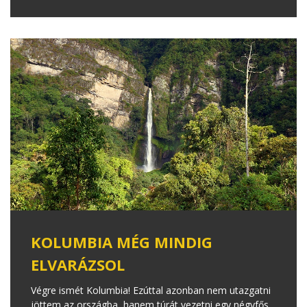
KOLUMBIA MÉG MINDIG
ELVARÁZSOL
Végre ismét Kolumbia! Ezúttal azonban nem utazgatni
jöttem az országba, hanem túrát vezetni egy négyfős