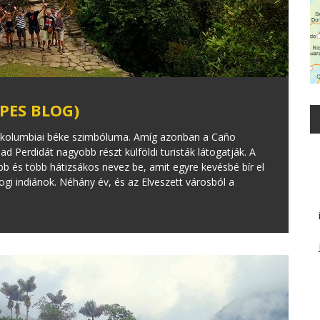
PES BLOG)
 a kolumbiai béke szimbóluma. Amíg azonban a Caño
d Perdidát nagyobb részt külföldi turisták látogatják. A
bb és több hátizsákos nevez be, amit egyre kevésbé bír el
gi indiánok. Néhány év, és az Elveszett városból a