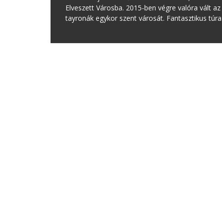
Elveszett Városba. 2015-ben végre valóra vált a
tayronák egykor szent városát. Fantasztikus túra 