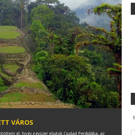
E
ETT VÁROS
töttem el, hogy egyszer eljutok Ciudad Perdidába, az