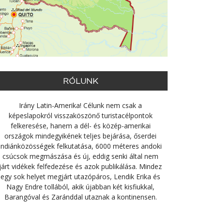
RÓLUNK
Irány Latin-Amerika! Célunk nem csak a
képeslapokról visszaköszönő turistacélpontok
felkeresése, hanem a dél- és közép-amerikai
országok mindegyikének teljes bejárása, őserdei
indiánközösségek felkutatása, 6000 méteres andoki
csúcsok megmászása és új, eddig senki által nem
járt vidékek felfedezése és azok publikálása. Mindez
egy sok helyet megjárt utazópáros, Lendik Erika és
Nagy Endre tollából, akik újabban két kisfiukkal,
Barangóval és Zaránddal utaznak a kontinensen.