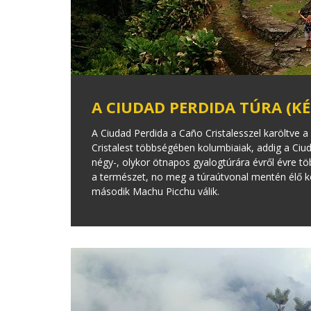
A CIUDAD PERDIDA TÚRA (KÉ
A Ciudad Perdida a Caño Cristalesszel karöltve
Cristalest többségében kolumbiaiak, addig a Ciuda
négy-, olykor ötnapos gyalogtúrára évről évre tö
a természet, no meg a túraútvonal mentén élő ko
második Machu Picchu válik.