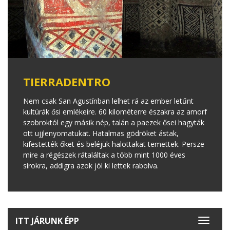
TIERRADENTRO
Nem csak San Agustínban lelhet rá az ember letűnt
kultúrák ősi emlékeire. 60 kilométerre északra az amorf
szobroktól egy másik nép, talán a paezek ősei hagyták
ott ujjlenyomatukat. Hatalmas gödröket ástak,
kifestették őket és beléjük halottakat temettek. Persze
mire a régészek rátaláltak a több mint 1000 éves
sírokra, addigra azok jól ki lettek rabolva.
ITT JÁRUNK ÉPP
Toggle