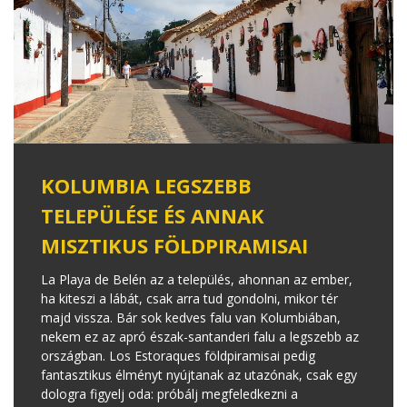
KOLUMBIA LEGSZEBB
TELEPÜLÉSE ÉS ANNAK
MISZTIKUS FÖLDPIRAMISAI
La Playa de Belén az a település, ahonnan az ember,
ha kiteszi a lábát, csak arra tud gondolni, mikor tér
majd vissza. Bár sok kedves falu van Kolumbiában,
nekem ez az apró észak-santanderi falu a legszebb az
országban. Los Estoraques földpiramisai pedig
fantasztikus élményt nyújtanak az utazónak, csak egy
dologra figyelj oda: próbálj megfeledkezni a