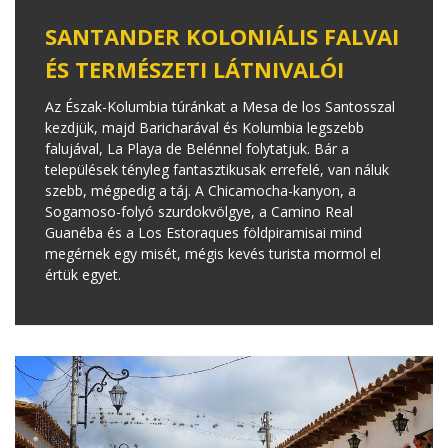
SANTANDER KOLONIÁLIS FALVAI
ÉS TERMÉSZETI LÁTNIVALÓI
Az Észak-Kolumbia túránkat a Mesa de los Santosszal
kezdjük, majd Baricharával és Kolumbia legszebb
falujával, La Playa de Belénnel folytatjuk. Bár a
települések tényleg fantasztikusak errefelé, van náluk
szebb, mégpedig a táj. A Chicamocha-kanyon, a
Sogamoso-folyó szurdokvölgye, a Camino Real
Guanéba és a Los Estoraques földpiramisai mind
megérnek egy misét, mégis kevés turista mormol el
értük egyet.