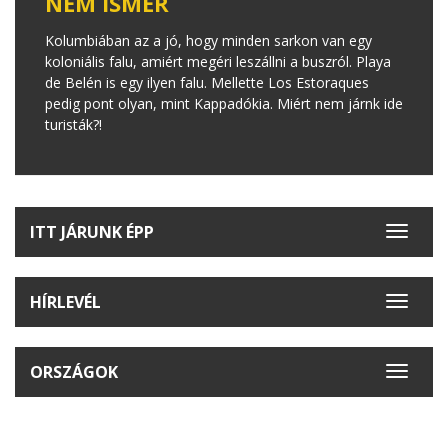
NEM ISMER
Kolumbiában az a jó, hogy minden sarkon van egy
koloniális falu, amiért megéri leszállni a buszról. Playa
de Belén is egy ilyen falu. Mellette Los Estoraques
pedig pont olyan, mint Kappadókia. Miért nem járnk ide
turisták?!
ITT JÁRUNK ÉPP
Toggle
navigat
HÍRLEVÉL
Toggle
navigat
ORSZÁGOK
Toggle
navigat