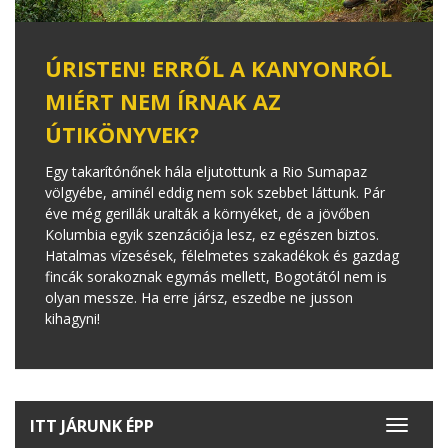
ÚRISTEN! ERRŐL A KANYONRÓL
MIÉRT NEM ÍRNAK AZ
ÚTIKÖNYVEK?
Egy takarítónőnek hála eljutottunk a Rio Sumapaz
völgyébe, aminél eddig nem sok szebbet láttunk. Pár
éve még gerillák uralták a környéket, de a jövőben
Kolumbia egyik szenzációja lesz, ez egészen biztos.
Hatalmas vízesések, félelmetes szakadékok és gazdag
fincák sorakoznak egymás mellett, Bogotától nem is
olyan messze. Ha erre jársz, eszedbe ne jusson
kihagyni!
ITT JÁRUNK ÉPP
Toggle