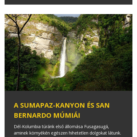
A SUMAPAZ-KANYON ÉS SAN
BERNARDO MÚMIÁI
Dél-Kolumbia túránk első állomása Fusagasugá,
aminek környékén egészen hihetetlen dolgokat látunk.