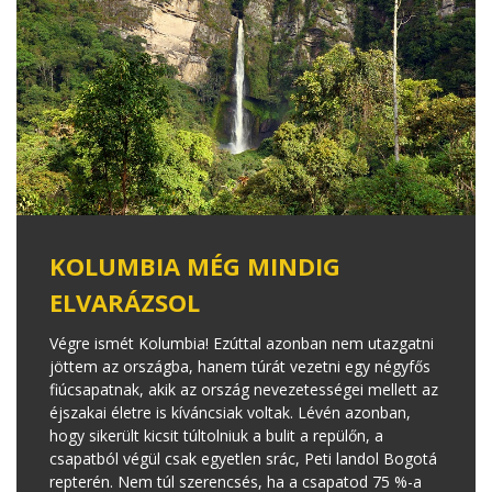
KOLUMBIA MÉG MINDIG
ELVARÁZSOL
Végre ismét Kolumbia! Ezúttal azonban nem utazgatni
jöttem az országba, hanem túrát vezetni egy négyfős
fiúcsapatnak, akik az ország nevezetességei mellett az
éjszakai életre is kíváncsiak voltak. Lévén azonban,
hogy sikerült kicsit túltolniuk a bulit a repülőn, a
csapatból végül csak egyetlen srác, Peti landol Bogotá
repterén. Nem túl szerencsés, ha a csapatod 75 %-a