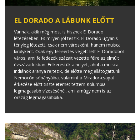
EL DORADO A LÁBUNK ELŐTT
Vannak, akik még most is hisznek El Dorado
létezésében. És milyen jól teszik. El Dorado ugyanis
tényleg létezett, csak nem városként, hanem muisca
királyként. Csak egy félreértés végett lett El Doradóból
város, ami felfedezők százait vezette félre az elmúlt
évszázadokban. Felkerestük a helyet, ahol a muisca
indiánok aranya rejtezik, de előtte még ellátogattunk
Nemocón sóbányáiba, valamint a Mirador-csapat
érkezése előtt tiszteletemet tettem Kolumbia
legmagasabb vízesésénél, ami amúgy nem is az
ország legmagasabbika.