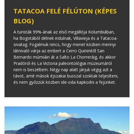
TATACOA FELÉ FÉLÚTON (KÉPES
BLOG)
A turisták 99%-ának az első megállója Kolumbiában,
ha Bogotából délnek indulnak, Villavieja és a Tatacoa-
sivatag. Fogalmuk nincs, hogy menet közben mennyi
látnivaló várja az embert a Cerro Quininitől San
Bernardo múmiáin át a Salto La Chorreráig, és akkor
Pradóról és La Victoria paleontológiai múzeumáról
nem is beszéltem. Négy nap alatt járjuk végig azt a
távot, amit mások éjszakai busszal szoktak teljesíteni,
és nem győzzük közben ide-oda kapkodni a fejünket.