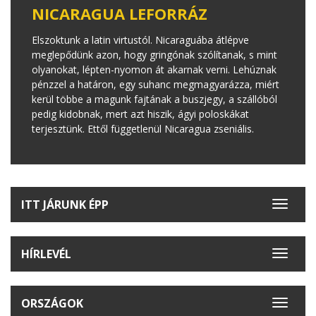
NICARAGUA LEFORRÁZ
Elszoktunk a latin virtustól. Nicaraguába átlépve
meglepődünk azon, hogy gringónak szólítanak, s mint
olyanokat, lépten-nyomon át akarnak verni. Lehúznak
pénzzel a határon, egy suhanc megmagyarázza, miért
kerül többe a magunk fajtának a buszjegy, a szállóból
pedig kidobnak, mert azt hiszik, ágyi poloskákat
terjesztünk. Ettől függetlenül Nicaragua zseniális.
ITT JÁRUNK ÉPP
Toggle
navigat
HÍRLEVÉL
Toggle
navigat
ORSZÁGOK
Toggle