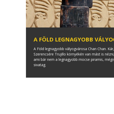
A FÖLD LEGNAGYOBB VÁLY
A Föld legnagyobb vályogvárosa Chan Chan. Kár,
Szerencsére Trujillo környékén van mást is nézni
ami bár nem a legnagyobb mocse piramis, mégis f
sivatag.