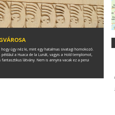
OGVÁROSA
 hogy úgy néz ki, mint egy hatalmas sivatagi homokozó.
, például a Huaca de la Lunát, vagyis a Hold templomot,
antasztikus látvány. Nem is annyira vacak ez a perui