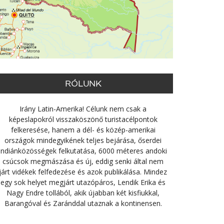
RÓLUNK
Irány Latin-Amerika! Célunk nem csak a
képeslapokról visszaköszönő turistacélpontok
felkeresése, hanem a dél- és közép-amerikai
országok mindegyikének teljes bejárása, őserdei
indiánközösségek felkutatása, 6000 méteres andoki
csúcsok megmászása és új, eddig senki által nem
járt vidékek felfedezése és azok publikálása. Mindez
egy sok helyet megjárt utazópáros, Lendik Erika és
Nagy Endre tollából, akik újabban két kisfiukkal,
Barangóval és Zaránddal utaznak a kontinensen.