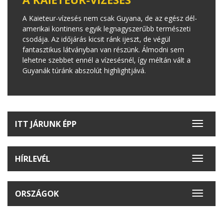
A Kaieteur-vízesés nem csak Guyana, de az egész dél-
amerikai kontinens egyik legnagyszerűbb természeti
csodája. Az időjárás kicsit ránk ijeszt, de végül
fantasztikus látványban van részünk. Álmodni sem
lehetne szebbet ennél a vízesésnél, így méltán vált a
Guyanák túránk abszolút highlightjává.
ITT JÁRUNK ÉPP
Toggle
navigat
HÍRLEVÉL
Toggle
navigat
ORSZÁGOK
Toggle
navigat