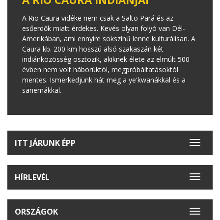
A Rio Caura vidéke nem csak a Salto Pará és az
esőerdők miatt érdekes. Kevés olyan folyó van Dél-
Amerikában, ami ennyire sokszínű lenne kulturálisan. A
Caura kb. 200 km hosszú alsó szakaszán két
indiánközösség osztozik, akiknek élete az elmúlt 500
évben nem volt háborúktól, megpróbáltatásoktól
mentes. Ismerkedjünk hát meg a ye'kwanákkal és a
sanemákkal.
ITT JÁRUNK ÉPP
Toggle
navigat
HÍRLEVÉL
Toggle
navigat
ORSZÁGOK
Toggle