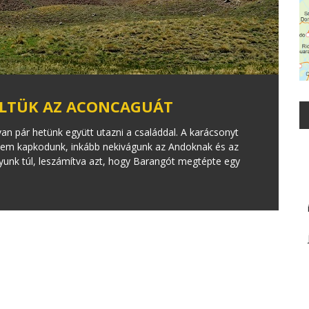
LTÜK AZ ACONCAGUÁT
an pár hetünk együtt utazni a családdal. A karácsonyt
e nem kapkodunk, inkább nekivágunk az Andoknak és az
nk túl, leszámítva azt, hogy Barangót megtépte egy