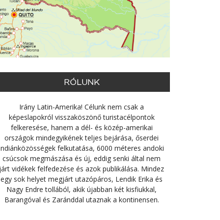
RÓLUNK
Irány Latin-Amerika! Célunk nem csak a
képeslapokról visszaköszönő turistacélpontok
felkeresése, hanem a dél- és közép-amerikai
országok mindegyikének teljes bejárása, őserdei
indiánközösségek felkutatása, 6000 méteres andoki
csúcsok megmászása és új, eddig senki által nem
járt vidékek felfedezése és azok publikálása. Mindez
egy sok helyet megjárt utazópáros, Lendik Erika és
Nagy Endre tollából, akik újabban két kisfiukkal,
Barangóval és Zaránddal utaznak a kontinensen.