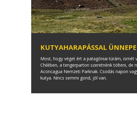
KUTYAHARAPÁSSAL ÜNNEPE
Most, hogy véget ért a patagóniai túrám, ismét v
Chilében, a tengerparton szeretnénk tölteni, d
Aconcagua Nemzeti Parknak. Csodás napon vagyu
kutya. Nincs semmi gond, jól van.