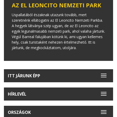
AZ EL LEONCITO NEMZETI PARK
Uspallatából északnak utazunk tovább, mert
szeretnénk ellátogatni az El Leoncito Nemzeti Parkba.
A hegyek látványa szép ugyan, de az El Leoncito az
egyik legunalmasabb nemzeti park, ahol valaha jártunk.
Végül Barreal falujában kötünk ki, ami ugyan kellemes
hely, csak turistaként nehezen értelmezhető. Itt is
jártunk, de megkockáztatom, utoljára.
ITT JÁRUNK ÉPP
Toggle
navigat
HÍRLEVÉL
Toggle
navigat
ORSZÁGOK
Toggle