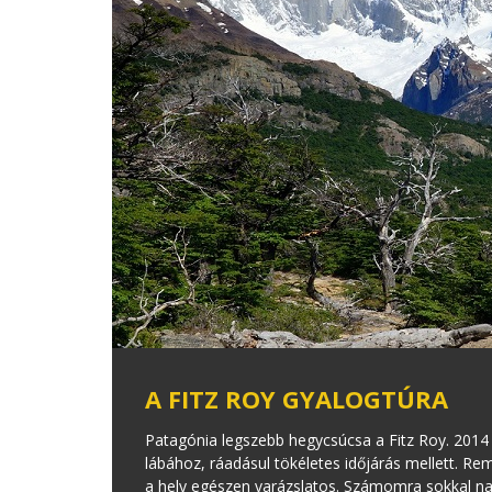
A FITZ ROY GYALOGTÚRA
Patagónia legszebb hegycsúcsa a Fitz Roy. 2014
lábához, ráadásul tökéletes időjárás mellett. Re
a hely egészen varázslatos. Számomra sokkal na