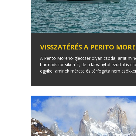
VISSZATÉRÉS A PERITO MOR
A Perito Moreno-gleccser olyan csoda, amit min
harmadszor sikerült, de a látványtól ezúttal is
egyike, aminek mérete és térfogata nem csökke