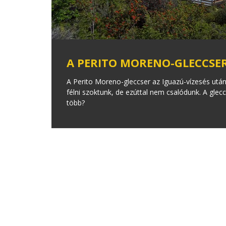
A PERITO MORENO-GLECCSE
A Perito Moreno-gleccser az Iguazú-vízesés után
félni szoktunk, de ezúttal nem csalódunk. A gleccse
több?