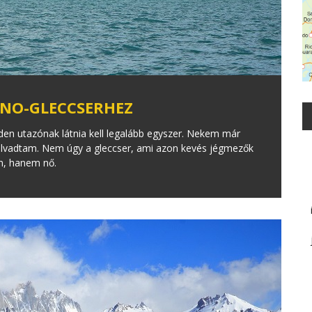
ENO-GLECCSERHEZ
den utazónak látnia kell legalább egyszer. Nekem már
 elolvadtam. Nem úgy a gleccser, ami azon kevés jégmezők
n, hanem nő.