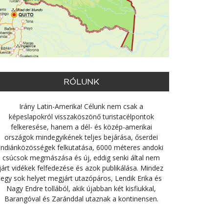
RÓLUNK
Irány Latin-Amerika! Célunk nem csak a
képeslapokról visszaköszönő turistacélpontok
felkeresése, hanem a dél- és közép-amerikai
országok mindegyikének teljes bejárása, őserdei
indiánközösségek felkutatása, 6000 méteres andoki
csúcsok megmászása és új, eddig senki által nem
járt vidékek felfedezése és azok publikálása. Mindez
egy sok helyet megjárt utazópáros, Lendik Erika és
Nagy Endre tollából, akik újabban két kisfiukkal,
Barangóval és Zaránddal utaznak a kontinensen.