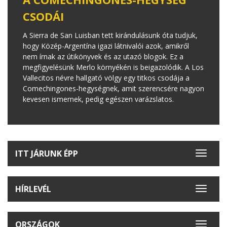
CSODÁI
A Sierra de San Luisban tett kirándulásunk óta tudjuk,
hogy Közép-Argentína igazi látnivalói azok, amikről
nem írnak az útikönyvek és az utazó blogok. Ez a
megfigyelésünk Merlo környékén is beigazolódik. A Los
Vallecitos névre hallgató völgy egy titkos csodája a
Comechingones-hegységnek, amit szerencsére nagyon
kevesen ismernek, pedig egészen varázslatos.
ITT JÁRUNK ÉPP
Toggle
navigat
HÍRLEVÉL
Toggle
navigat
ORSZÁGOK
Toggle