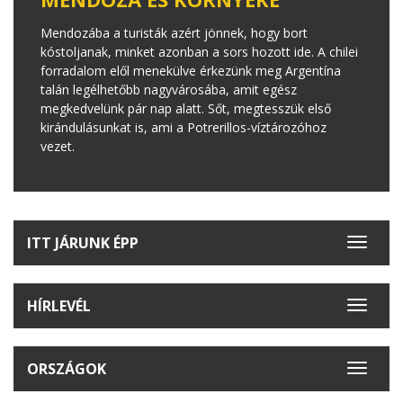
Mendozába a turisták azért jönnek, hogy bort
kóstoljanak, minket azonban a sors hozott ide. A chilei
forradalom elől menekülve érkezünk meg Argentína
talán legélhetőbb nagyvárosába, amit egész
megkedvelünk pár nap alatt. Sőt, megtesszük első
kirándulásunkat is, ami a Potrerillos-víztározóhoz
vezet.
ITT JÁRUNK ÉPP
Toggle
navigat
HÍRLEVÉL
Toggle
navigat
ORSZÁGOK
Toggle
navigat