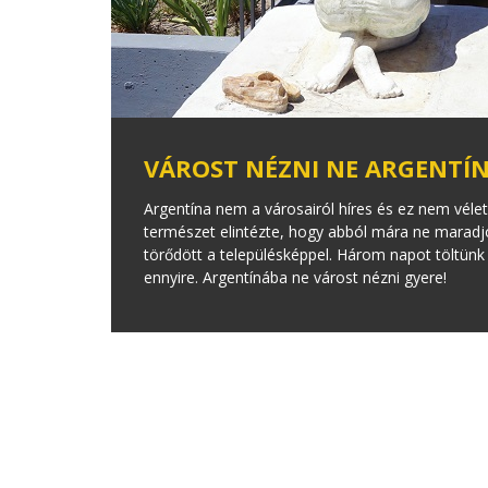
VÁROST NÉZNI NE ARGENTÍN
Argentína nem a városairól híres és ez nem vélet
természet elintézte, hogy abból mára ne maradj
törődött a településképpel. Három napot töltün
ennyire. Argentínába ne várost nézni gyere!