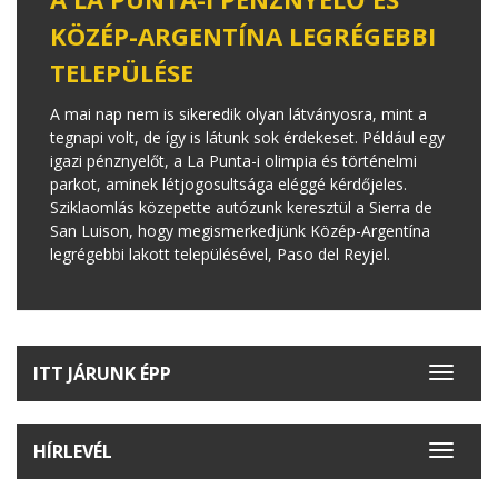
KÖZÉP-ARGENTÍNA LEGRÉGEBBI
TELEPÜLÉSE
A mai nap nem is sikeredik olyan látványosra, mint a
tegnapi volt, de így is látunk sok érdekeset. Például egy
igazi pénznyelőt, a La Punta-i olimpia és történelmi
parkot, aminek létjogosultsága eléggé kérdőjeles.
Sziklaomlás közepette autózunk keresztül a Sierra de
San Luison, hogy megismerkedjünk Közép-Argentína
legrégebbi lakott településével, Paso del Reyjel.
ITT JÁRUNK ÉPP
Toggle
navigat
HÍRLEVÉL
Toggle
navigat