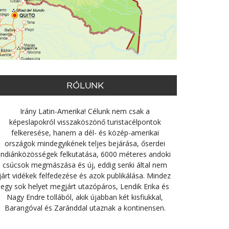
RÓLUNK
Irány Latin-Amerika! Célunk nem csak a
képeslapokról visszaköszönő turistacélpontok
felkeresése, hanem a dél- és közép-amerikai
országok mindegyikének teljes bejárása, őserdei
indiánközösségek felkutatása, 6000 méteres andoki
csúcsok megmászása és új, eddig senki által nem
járt vidékek felfedezése és azok publikálása. Mindez
egy sok helyet megjárt utazópáros, Lendik Erika és
Nagy Endre tollából, akik újabban két kisfiukkal,
Barangóval és Zaránddal utaznak a kontinensen.