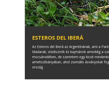
ESTEROS DEL IBERÁ
Az Esteros del Iberá az Argentínának, ami a Pan
Madarak, vízidisznók és kajmánok ameddig a szem 
mocsárvidéken, de szerintem egy kicsit mindenk
ametisztbányában, ahol zseniális ásványokat fo
ország.