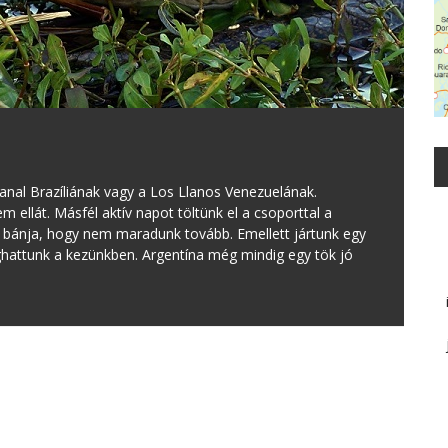
tanal Brazíliának vagy a Los Llanos Venezuelának.
ellát. Másfél aktív napot töltünk el a csoporttal a
i bánja, hogy nem maradunk tovább. Emellett jártunk egy
ghattunk a kezünkben. Argentína még mindig egy tök jó