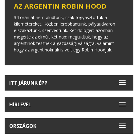
AZ ARGENTIN ROBIN HOOD
34 órán át nem aludtunk, csak fogyasztottuk a
kilométereket. Közben lerobbantunk, pályaudvaron
éjszakáztunk, szenvedtünk. Két dologért azonban
megérte az elmúlt két nap: megtudtuk, hogy az
argentinok tesznek a gazdasági válságra, valamint
hogy az argentinoknak is volt egy Robin Hoodjuk.
ITT JÁRUNK ÉPP
Toggle
navigat
HÍRLEVÉL
Toggle
navigat
ORSZÁGOK
Toggle
navigat