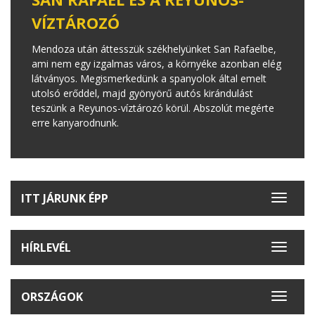
VÍZTÁROZÓ
Mendoza után áttesszük székhelyünket San Rafaelbe,
ami nem egy izgalmas város, a környéke azonban elég
látványos. Megismerkedünk a spanyolok által emelt
utolsó erőddel, majd gyönyörű autós kirándulást
teszünk a Reyunos-víztározó körül. Abszolút megérte
erre kanyarodnunk.
ITT JÁRUNK ÉPP
Toggle
navigat
HÍRLEVÉL
Toggle
navigat
ORSZÁGOK
Toggle
navigat