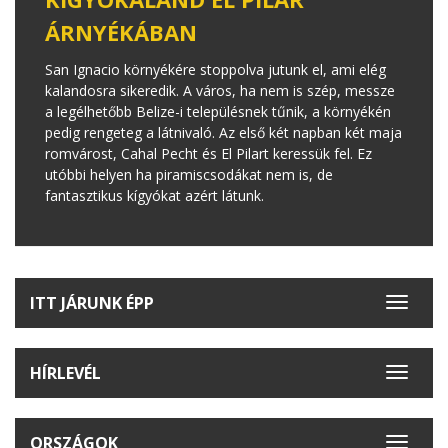
ÁRNYÉKÁBAN
San Ignacio környékére stoppolva jutunk el, ami elég
kalandosra sikeredik. A város, ha nem is szép, messze
a legélhetőbb Belize-i településnek tűnik, a környékén
pedig rengeteg a látnivaló. Az első két napban két maja
romvárost, Cahal Pecht és El Pilart keressük fel. Ez
utóbbi helyen ha piramiscsodákat nem is, de
fantasztikus kígyókat azért látunk.
ITT JÁRUNK ÉPP
Toggle
navigat
HÍRLEVÉL
Toggle
navigat
ORSZÁGOK
Toggle