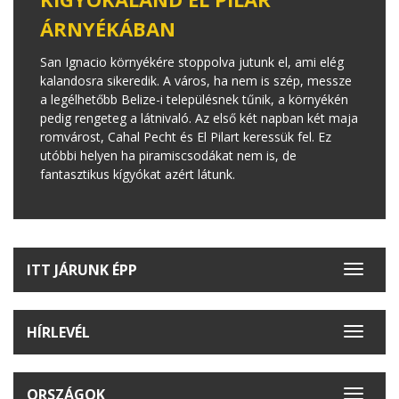
ÁRNYÉKÁBAN
San Ignacio környékére stoppolva jutunk el, ami elég
kalandosra sikeredik. A város, ha nem is szép, messze
a legélhetőbb Belize-i településnek tűnik, a környékén
pedig rengeteg a látnivaló. Az első két napban két maja
romvárost, Cahal Pecht és El Pilart keressük fel. Ez
utóbbi helyen ha piramiscsodákat nem is, de
fantasztikus kígyókat azért látunk.
ITT JÁRUNK ÉPP
Toggle
navigat
HÍRLEVÉL
Toggle
navigat
ORSZÁGOK
Toggle